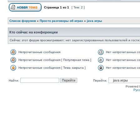
Страница
1
из
1
[ Тем: 2 ]
Список форумов
»
Просто разговоры об играх
»
java игры
Кто сейчас на конференции
Сейчас этот форум просматривают: нет зарегистрированных пользователей и гости:
Непрочитанные сообщения
Нет непрочитанных с
Непрочитанные сообщения [ Популярная тема ]
Нет непрочитанных со
Непрочитанные сообщения [ Тема закрыта ]
Нет непрочитанных со
Найти:
Перейти:
Powered 
Рус