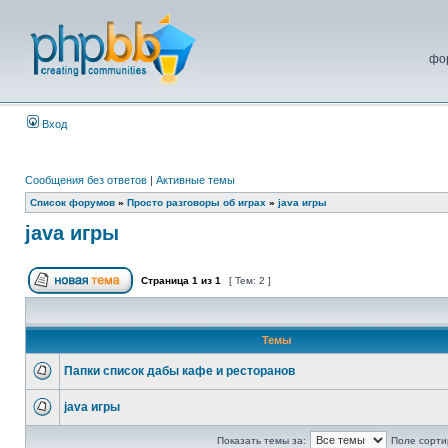
фо
Вход
Сообщения без ответов
|
Активные темы
Список форумов
»
Просто разговоры об играх
»
java игры
java игры
Страница
1
из
1
[ Тем: 2 ]
Темы
Папки список дабы кафе и ресторанов
java игры
Показать темы за:
Поле сорти